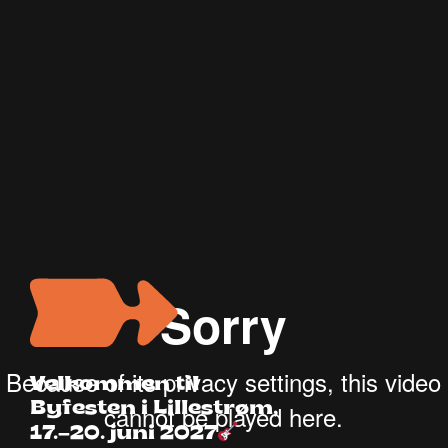
Velkommen til
Byfesten i Lillestrøm,
17.–20. juni 2027