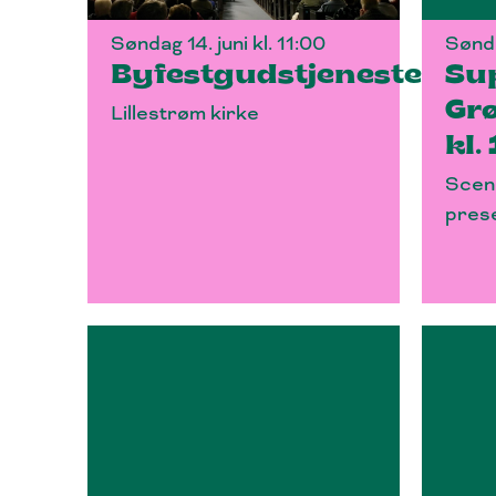
Søndag 14. juni kl. 11:00
Sønda
Byfestgudstjeneste
Su
Grø
Lillestrøm kirke
kl.
Scen
pres