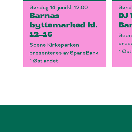
Søndag 14. juni kl. 12:00
Sønda
Barnas
DJ 
byttemarked kl.
Ba
12–16
Scen
pres
Scene Kirkeparken
1 Øst
presenteres av SpareBank
1 Østlandet