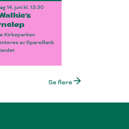
g 14. juni kl. 13:30
Walkie’s
rneløp
e Kirkeparken
enteres av SpareBank
landet
Se flere