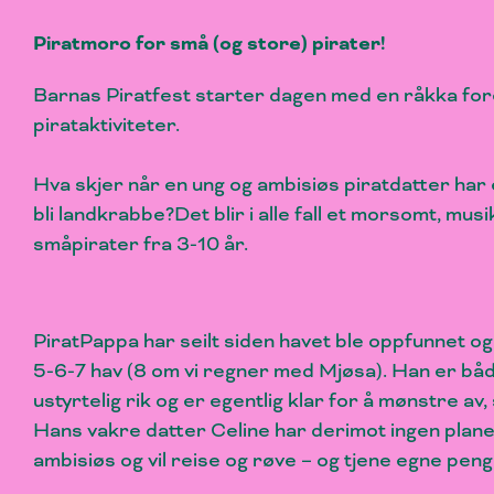
Piratmoro for små (og store) pirater!
Barnas Piratfest starter dagen med en råkka fore
pirataktiviteter.
Hva skjer når en ung og ambisiøs piratdatter har e
bli landkrabbe?Det blir i alle fall et morsomt, mu
småpirater fra 3-10 år.
PiratPappa har seilt siden havet ble oppfunnet og
5-6-7 hav (8 om vi regner med Mjøsa). Han er båd
ustyrtelig rik og er egentlig klar for å mønstre av,
Hans vakre datter Celine har derimot ingen planer
ambisiøs og vil reise og røve – og tjene egne pe