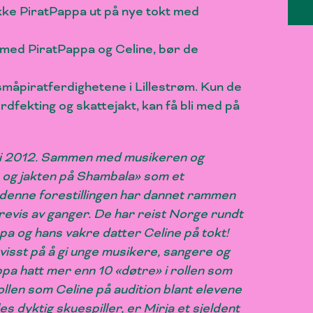
okke PiratPappa ut på nye tokt med
 med PiratPappa og Celine, bør de
småpiratferdighetene i Lillestrøm. Kun de
dfekting og skattejakt, kan få bli med på
 i 2012. Sammen med musikeren og
 og jakten på Shambala» som et
a denne forestillingen har dannet rammen
revis av ganger. De har reist Norge rundt
pa og hans vakre datter Celine på tokt!
isst på å gi unge musikere, sangere og
ppa hatt mer enn 10 «døtre» i rollen som
ollen som Celine på audition blant elevene
es dyktig skuespiller, er Mirja et sjeldent