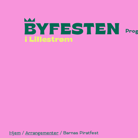
Hopp
til
innhold
Pro
Hjem
/
Arrangementer
/
Barnas Piratfest