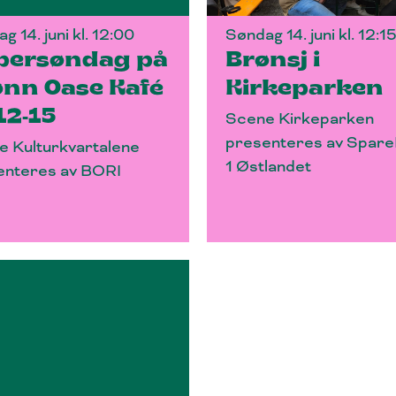
g 14. juni kl. 12:00
Søndag 14. juni kl. 12:1
persøndag på
Brønsj i
nn Oase Kafé
Kirkeparken
 12-15
Scene Kirkeparken
presenteres av Spar
e Kulturkvartalene
1 Østlandet
enteres av BORI