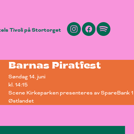
els Tivoli på Stortorget
Barnas Piratfest
Søndag 14. juni
kl. 14:15
Scene Kirkeparken presenteres av SpareBank 1
Østlandet