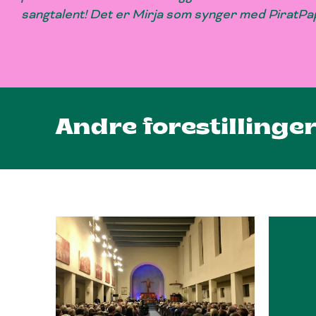
sangtalent! Det er Mirja som synger med PiratPa
Andre forestilling