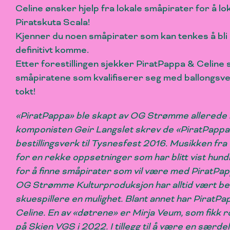
Celine ønsker hjelp fra lokale småpirater for å l
Piratskuta Scala!
Kjenner du noen småpirater som kan tenkes å bli
definitivt komme.
Etter forestillingen sjekker PiratPappa & Celine 
småpiratene som kvalifiserer seg med ballongsver
tokt!
«PiratPappa» ble skapt av OG Strømme allerede
komponisten Geir Langslet skrev de «PiratPappa
bestillingsverk til Tysnesfest 2016. Musikken fr
for en rekke oppsetninger som har blitt vist hund
for å finne småpirater som vil være med PiratPap
OG Strømme Kulturproduksjon har alltid vært bev
skuespillere en mulighet. Blant annet har PiratPa
Celine. En av «døtrene» er Mirja Veum, som fikk r
på Skien VGS i 2022. I tillegg til å være en særdel