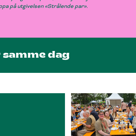
ppa på utgivelsen «Strålende par».
er samme dag